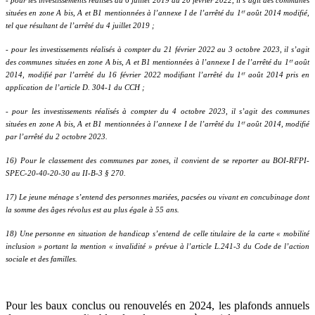
situées en zone A bis, A et B1 mentionnées à l’annexe I de l’arrêté du 1ᵉʳ
août 2014 modifié,
tel que résultant de l’arrêté du 4 juillet 2019 ;
- pour les investissements réalisés à compter du 21 février 2022 au 3 octobre 2023, il s’agit
des communes situées en zone A bis, A et B1 mentionnées à l’annexe I de l’arrêté du 1ᵉʳ
août
2014, modifié par l’arrêté du 16 février 2022 modifiant l’arrêté du 1ᵉʳ
août 2014 pris en
application de l’article D. 304-1 du CCH ;
- pour les investissements réalisés à compter du 4 octobre 2023, il s’agit des communes
situées en zone A bis, A et B1 mentionnées à l’annexe I de l’arrêté du 1ᵉʳ
août 2014, modifié
par l’arrêté du 2 octobre 2023.
16) Pour le classement des communes par zones, il convient de se reporter au BOI-RFPI-
SPEC-20-40-20-30 au II-B-3 § 270.
17) Le jeune ménage s’entend des personnes mariées, pacsées ou vivant en concubinage dont
la somme des âges révolus est au plus égale à 55 ans.
18) Une personne en situation de handicap s’entend de celle titulaire de la carte « mobilité
inclusion » portant la mention « invalidité » prévue à l’article L.241-3 du Code de l’action
sociale et des familles.
Pour les baux conclus ou renouvelés en 2024, les plafonds annuels