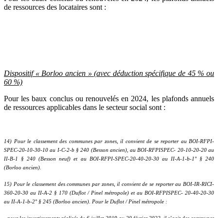
de ressources des locataires sont :
Dispositif « Borloo ancien » (avec déduction spécifique de 45 % ou
60 %)
Pour les baux conclus ou renouvelés en 2024, les plafonds annuels
de ressources applicables dans le secteur social sont :
14) Pour le classement des communes par zones, il convient de se reporter au BOI-RFPI-
SPEC-20-10-30-10 au I-C-2-b § 240 (Besson ancien), au BOI-RFPISPEC- 20-10-20-20 au
II-B-1 § 240 (Besson neuf) et au BOI-RFPI-SPEC-20-40-20-30 au II-A-1-b-1° § 240
(Borloo ancien).
15) Pour le classement des communes par zones, il convient de se reporter au BOI-IR-RICI-
360-20-30 au II-A-2 § 170 (Duflot / Pinel métropole) et au BOI-RFPISPEC- 20-40-20-30
au II-A-1-b-2° § 245 (Borloo ancien). Pour le Duflot / Pinel métropole :
- pour les investissements réalisés du 6 juillet 2019 au 20 février 2022, il s’agit des communes