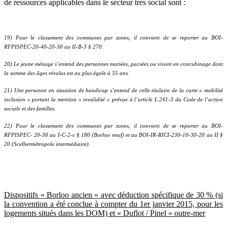
de ressources applicables dans le secteur très social sont :
19) Pour le classement des communes par zones, il convient de se reporter au BOI-
RFPISPEC-20-40-20-30 au II-B-3 § 270.
20) Le jeune ménage s’entend des personnes mariées, pacsées ou vivant en concubinage dont
la somme des âges révolus est au plus égale à 55 ans.
21) Une personne en situation de handicap s’entend de celle titulaire de la carte « mobilité
inclusion » portant la mention « invalidité » prévue à l’article L.241-3 du Code de l’action
sociale et des familles.
22) Pour le classement des communes par zones, il convient de se reporter au BOI-
RFPISPEC- 20-30 au I-C-2-c § 180 (Borloo neuf) et au BOI-IR-RICI-230-10-30-20 au II §
20 (Scelliermétropole intermédiaire).
Dispositifs « Borloo ancien » avec déduction spécifique de 30 % (si
la convention a été conclue à compter du 1er janvier 2015, pour les
logements situés dans les DOM) et « Duflot / Pinel » outre-mer