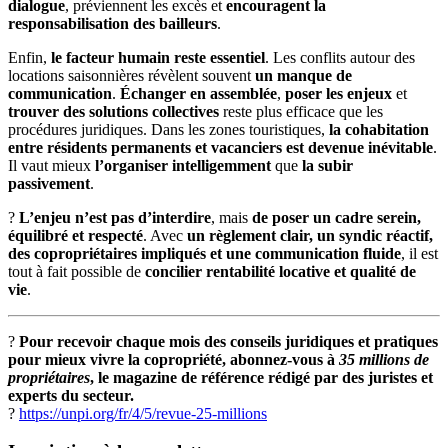
dialogue
, préviennent les excès et
encouragent la
responsabilisation des bailleurs
.
Enfin,
le facteur humain reste essentiel
. Les conflits autour des
locations saisonnières révèlent souvent
un manque de
communication
.
Échanger en assemblée
,
poser les enjeux
et
trouver des solutions collectives
reste plus efficace que les
procédures juridiques. Dans les zones touristiques,
la cohabitation
entre résidents permanents et vacanciers est devenue inévitable
.
Il vaut mieux
l’organiser intelligemment
que
la subir
passivement
.
?
L’enjeu n’est pas d’interdire
, mais
de poser un cadre serein,
équilibré et respecté
. Avec
un règlement clair, un syndic réactif,
des copropriétaires impliqués et une communication fluide
, il est
tout à fait possible de
concilier rentabilité locative et qualité de
vie
.
?
Pour recevoir chaque mois des conseils juridiques et pratiques
pour mieux vivre la copropriété, abonnez-vous à
35 millions de
propriétaires
, le magazine de référence rédigé par des juristes et
experts du secteur.
?
https://unpi.org/fr/4/5/revue-25-millions