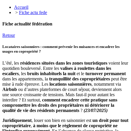
Accueil
>
Fiche actu fede
Fiche actualité fédération
Retour
Locataires saisonniers : comment prévenir les nuisances et encadrer les
usages en copropriété ?
L’été, les
résidences situées dans les zones touristiques
voient leur
quotidien bouleversé. Entre les
valises à roulettes dans les
escaliers
, les
bruits inhabituels la nuit
et le
turnover permanent
dans les appartements, la
tranquillité des copropriétaires
peut être
mise à rude épreuve. Les
locations saisonnières
, notamment via
Airbnb
ou d’autres plateformes de court séjour, deviennent alors
une source croissante de tensions. Mais faut-il pour autant les
interdire ? Et surtout,
comment encadrer cette pratique sans
compromettre les droits des propriétaires ni détériorer la
qualité de vie des résidents permanents
?
(23/07/2025)
Juridiquement
, louer son bien en saisonnier est
un droit pour tout
copropriétaire
,
à moins que le règlement de copropriété ne
l’interdise expressément
. En l’absence de clause restrictive, la