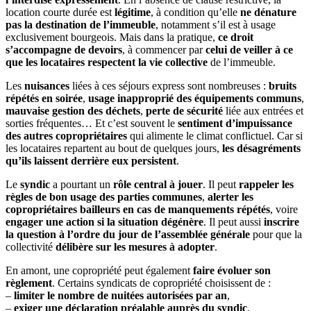
location courte durée est
légitime
, à condition qu’elle
ne dénature
pas la destination de l’immeuble
, notamment s’il est à usage
exclusivement bourgeois. Mais dans la pratique,
ce droit
s’accompagne de devoirs
, à commencer par
celui de veiller à ce
que les locataires respectent la vie collective
de l’immeuble.
Les
nuisances
liées à ces séjours express sont nombreuses :
bruits
répétés en soirée
,
usage inapproprié des équipements communs
,
mauvaise gestion des déchets
,
perte de sécurité
liée aux entrées et
sorties fréquentes… Et c’est souvent le
sentiment d’impuissance
des autres copropriétaires
qui alimente le climat conflictuel. Car si
les locataires repartent au bout de quelques jours,
les désagréments
qu’ils laissent derrière eux persistent
.
Le
syndic
a pourtant un
rôle central à jouer
. Il peut
rappeler les
règles de bon usage des parties communes
,
alerter les
copropriétaires bailleurs en cas de manquements répétés
, voire
engager une action si la situation dégénère
. Il peut aussi
inscrire
la question à l’ordre du jour de l’assemblée générale
pour que la
collectivité
délibère sur les mesures à adopter
.
En amont, une copropriété peut également
faire évoluer son
règlement
. Certains syndicats de copropriété choisissent de :
–
limiter le nombre de nuitées autorisées par an
,
–
exiger une déclaration préalable auprès du syndic
,