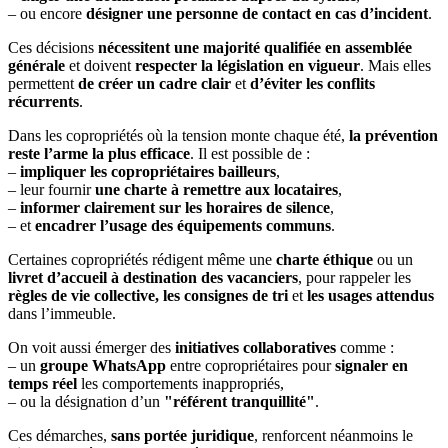
– ou encore
désigner une personne de contact en cas d’incident
.
Ces décisions
nécessitent une majorité qualifiée en assemblée
générale
et doivent
respecter la législation en vigueur
. Mais elles
permettent
de créer un cadre clair
et
d’éviter les conflits
récurrents
.
Dans les copropriétés où la tension monte chaque été,
la prévention
reste l’arme la plus efficace
. Il est possible de :
–
impliquer les copropriétaires bailleurs
,
– leur fournir
une charte à remettre aux locataires
,
–
informer clairement sur les horaires de silence
,
– et
encadrer l’usage des équipements communs
.
Certaines copropriétés rédigent même une
charte éthique
ou un
livret d’accueil à destination des vacanciers
, pour rappeler les
règles de vie collective, les consignes de tri
et
les usages attendus
dans l’immeuble.
On voit aussi émerger des
initiatives collaboratives
comme :
– un
groupe WhatsApp
entre copropriétaires pour
signaler en
temps réel
les comportements inappropriés,
– ou la désignation d’un
"référent tranquillité"
.
Ces démarches,
sans portée juridique
, renforcent néanmoins le